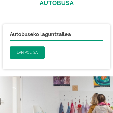
AUTOBUSA
Autobuseko laguntzailea
LAN POLTSA
Irudia