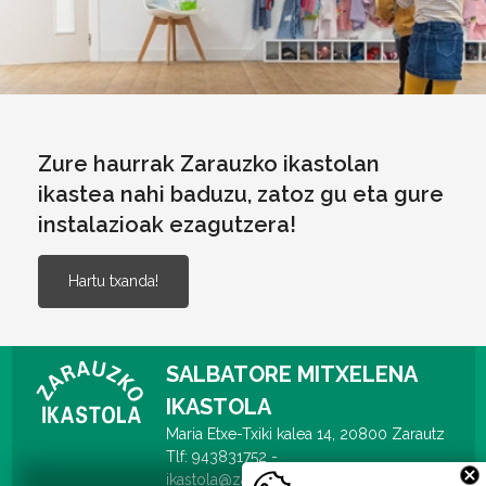
Zure haurrak Zarauzko ikastolan
ikastea nahi baduzu, zatoz gu eta gure
instalazioak ezagutzera!
Hartu txanda!
SALBATORE MITXELENA
IKASTOLA
Maria Etxe-Txiki kalea 14, 20800 Zarautz
Tlf: 943831752 -
ikastola@zarauzkoikastola.eus