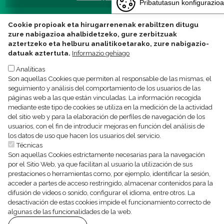
Pribatutasun konfigurazioa
Cookie propioak eta hirugarrenenak erabiltzen ditugu
zure nabigazioa ahalbidetzeko, gure zerbitzuak
aztertzeko eta helburu analitikoetarako, zure nabigazio-
datuak aztertuta.
Informazio gehiago
Analíticas
Son aquellas Cookies que permiten al responsable de las mismas, el
seguimiento y análisis del comportamiento de los usuarios de las
páginas web a las que están vinculadas. La información recogida
Política de privacidad Texto legal
Política de Cookies
mediante este tipo de cookies se utiliza en la medición de la actividad
del sitio web y para la elaboración de perfiles de navegación de los
usuarios, con el fin de introducir mejoras en función del análisis de
los datos de uso que hacen los usuarios del servicio.
Técnicas
Son aquellas Cookies estrictamente necesarias para la navegación
por el Sitio Web, ya que facilitan al usuario la utilización de sus
prestaciones o herramientas como, por ejemplo, identificar la sesión,
acceder a partes de acceso restringido, almacenar contenidos para la
difusión de videos o sonido, configurar el idioma, entre otros. La
desactivación de estas cookies impide el funcionamiento correcto de
algunas de las funcionalidades de la web.