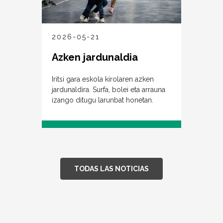
2026-05-21
Azken jardunaldia
Iritsi gara eskola kirolaren azken
jardunaldira. Surfa, bolei eta arrauna
izango ditugu larunbat honetan.
TODAS LAS NOTICIAS