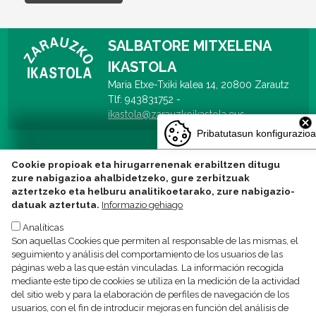
SALBATORE MITXELENA
IKASTOLA
Maria Etxe-Txiki kalea 14, 20800 Zarautz
Tlf: 943831752 -
ikastola@zarauzkoikastola.eus
Pribatutasun konfigurazioa
Cookie propioak eta hirugarrenenak erabiltzen ditugu
zure nabigazioa ahalbidetzeko, gure zerbitzuak
aztertzeko eta helburu analitikoetarako, zure nabigazio-
datuak aztertuta.
Informazio gehiago
Analíticas
Son aquellas Cookies que permiten al responsable de las mismas, el
seguimiento y análisis del comportamiento de los usuarios de las
Política de privacidad Texto legal
Política de Cookies
páginas web a las que están vinculadas. La información recogida
mediante este tipo de cookies se utiliza en la medición de la actividad
del sitio web y para la elaboración de perfiles de navegación de los
usuarios, con el fin de introducir mejoras en función del análisis de