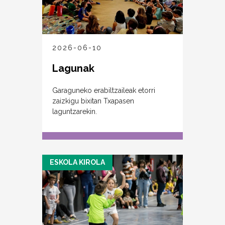
2026-06-10
Lagunak
Garaguneko erabiltzaileak etorri
zaizkigu bixitan Txapasen
laguntzarekin.
ESKOLA KIROLA