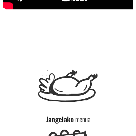
Jangelako
menua