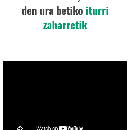
den ura betiko
iturri
zaharretik