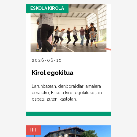
ESKOLA KIROLA
2026-06-10
Kirol egokitua
Larunbatean, denboraldiari amaiera
emateko, Eskola kirol egokituko jaia
ospatu zuten Ikastolan.
HH