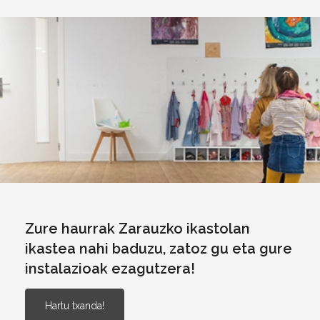
Irudia
Zure haurrak Zarauzko ikastolan
ikastea nahi baduzu, zatoz gu eta gure
instalazioak ezagutzera!
Hartu txanda!