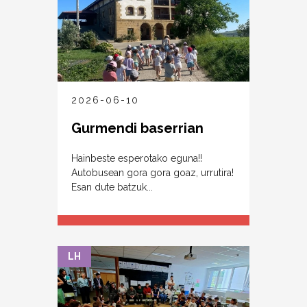
2026-06-10
Gurmendi baserrian
Hainbeste esperotako eguna!!
Autobusean gora gora goaz, urrutira!
Esan dute batzuk...
LH