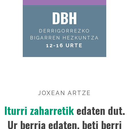
DBH
DERRIGORREZKO
BIGARREN HEZKUNTZA
12-16 URTE
JOXEAN ARTZE
Iturri zaharretik
edaten dut.
Ur berria edaten, beti berri