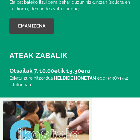
Eta bat bateko itzulpena behar duzun hizkuntzan (solicita en
tu idioma, demandes votre langue)
EMAN IZENA
ATEAK ZABALIK
Otsailak 7, 10:00etik 13:30era
Eskatu zure hitzordua
HELBIDE HONETAN
edo 943831752
telefonoan.