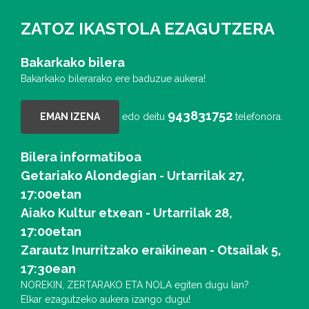
ZATOZ IKASTOLA EZAGUTZERA
Bakarkako bilera
Bakarkako bilerarako ere baduzue aukera!
943831752
EMAN IZENA
edo deitu
telefonora.
Bilera informatiboa
Getariako Alondegian - Urtarrilak 27,
17:00etan
Aiako Kultur etxean - Urtarrilak 28,
17:00etan
Zarautz Inurritzako eraikinean - Otsailak 5,
17:30ean
NOREKIN, ZERTARAKO ETA NOLA egiten dugu lan?
Elkar ezagutzeko aukera izango dugu!