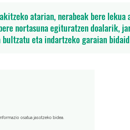
kitzeko atarian, nerabeak bere lekua a
bere nortasuna egituratzen doalarik, ja
bultzatu eta indartzeko garaian bidaid
 informazio osatua jasotzeko bidea.