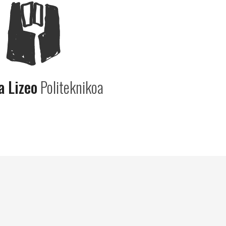
a Lizeo
Politeknikoa