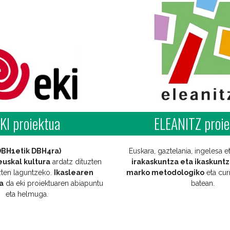
KI proiektua
ELEANITZ proie
DBH1etik DBH4ra)
Euskara, gaztelania, ingelesa e
euskal kultura
ardatz dituzten
irakaskuntza eta ikaskunt
zten laguntzeko.
Ikaslearen
marko metodologiko
eta cu
la
da eki proiektuaren abiapuntu
batean.
eta helmuga.