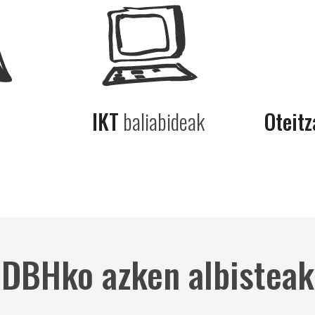
IKT
baliabideak
Oteitz
DBHko azken albisteak