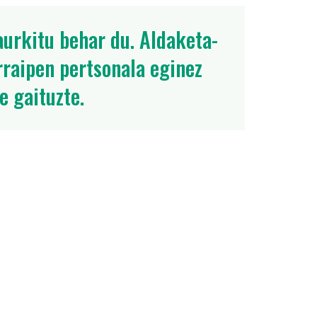
urkitu behar du. Aldaketa-
rraipen pertsonala eginez
e gaituzte.