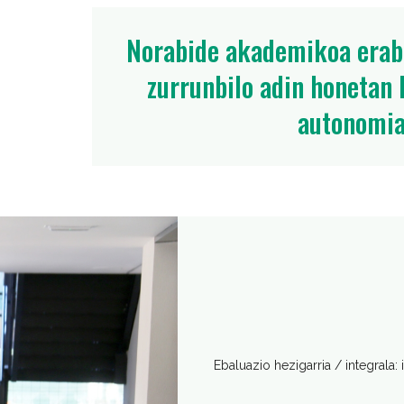
Norabide akademikoa eraba
zurrunbilo adin honetan 
autonomia 
Ebaluazio hezigarria / integrala: