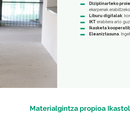
Diziplinarteko proi
ekarpenak erabiltzeko
Liburu digitalak
: ko
IKT
erabilera arlo guzt
Ikasketa kooperati
Eleaniztasuna
. Inge
Materialgintza propioa Ikasto
Irudia