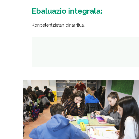
Ebaluazio integrala:
Konpetentzietan oinarritua.