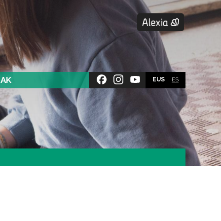
SAK
EUS
ES