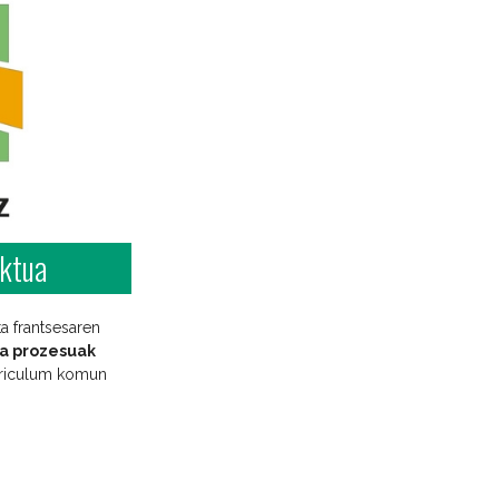
ktua
ta frantsesaren
za prozesuak
rriculum komun