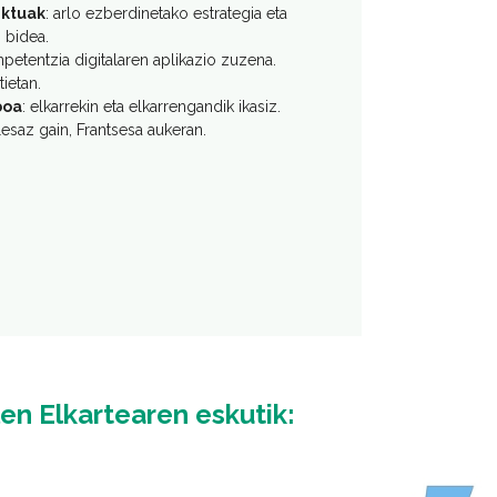
ektuak
: arlo ezberdinetako estrategia eta
 bidea.
npetentzia digitalaren aplikazio zuzena.
ietan.
boa
: elkarrekin eta elkarrengandik ikasiz.
lesaz gain, Frantsesa aukeran.
len Elkartearen eskutik:
Irudia