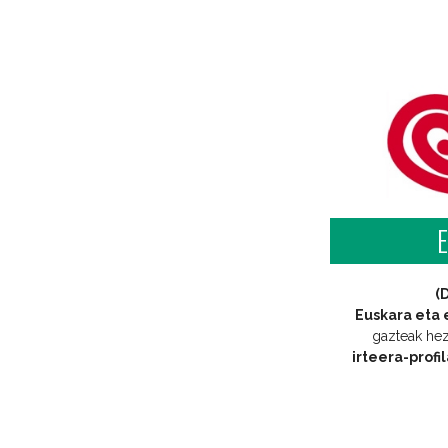
E
(
Euskara eta 
gazteak he
irteera-profi