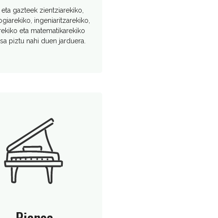
 eta gazteek zientziarekiko,
giarekiko, ingeniaritzarekiko,
rekiko eta matematikarekiko
esa piztu nahi duen jarduera.
Pianoa