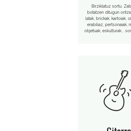
Birziklatuz sortu. Za
botatzen ditugun ontzia
latak, brickak, kartoiak, o
erabiliaz, pertsonaiak,
objetuak, eskulturak... so
Gitarra