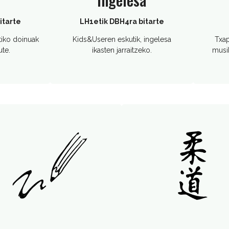
itarte
LH1etik DBH4ra bitarte
tiko doinuak
Kids&Useren eskutik, ingelesa
Txap
ute.
ikasten jarraitzeko.
musi