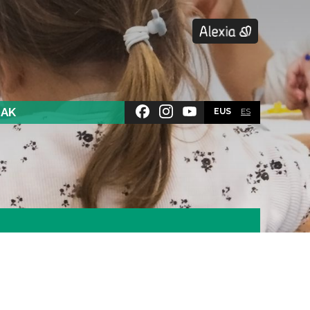
SAK
EUS
ES