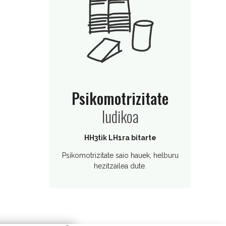
Psikomotrizitate
ludikoa
HH3tik LH1ra bitarte
Psikomotrizitate saio hauek, helburu
hezitzailea dute.