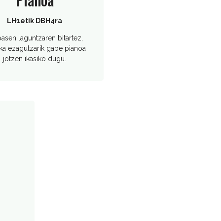
LH1etik DBH4ra
asen laguntzaren bitartez,
ka ezagutzarik gabe pianoa
jotzen ikasiko dugu.