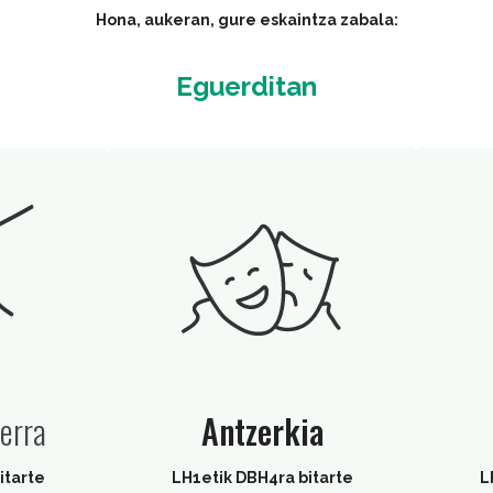
Hona, aukeran, gure eskaintza zabala:
Eguerditan
lerra
Antzerkia
itarte
LH1etik DBH4ra bitarte
L