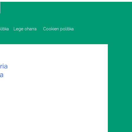
olitika
Lege oharra
Cookien politika