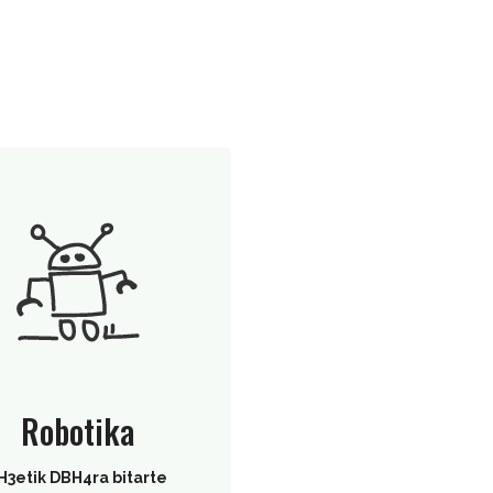
Robotika
H3etik DBH4ra bitarte