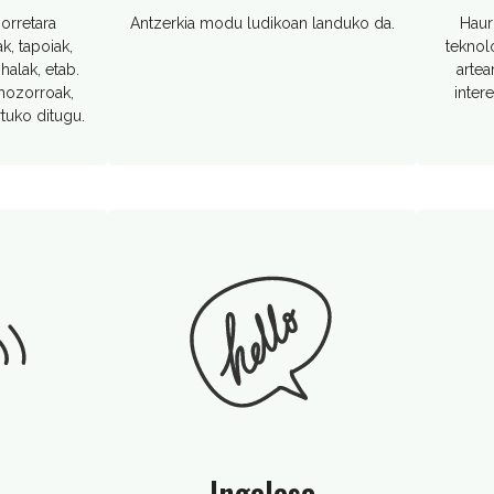
borretara
Antzerkia modu ludikoan landuko da.
Haur
k, tapoiak,
teknolo
ihalak, etab.
artea
 mozorroak,
inter
rtuko ditugu.
Ingelesa