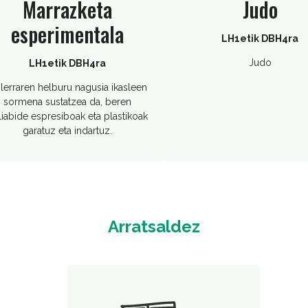
Marrazketa
Judo
esperimentala
LH1etik DBH4ra
Judo
LH1etik DBH4ra
ilerraren helburu nagusia ikasleen
sormena sustatzea da, beren
liabide espresiboak eta plastikoak
garatuz eta indartuz.
Arratsaldez