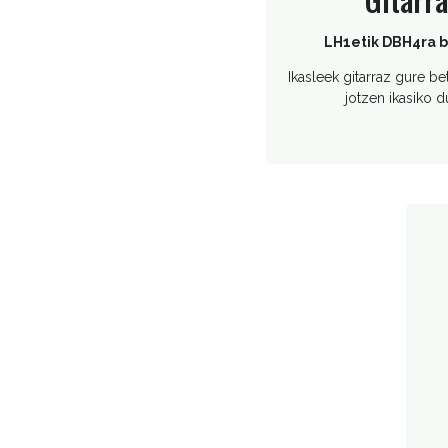
LH1etik DBH4ra b
Ikasleek gitarraz gure be
jotzen ikasiko d