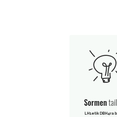
Sormen
tai
LH1etik DBH4ra b