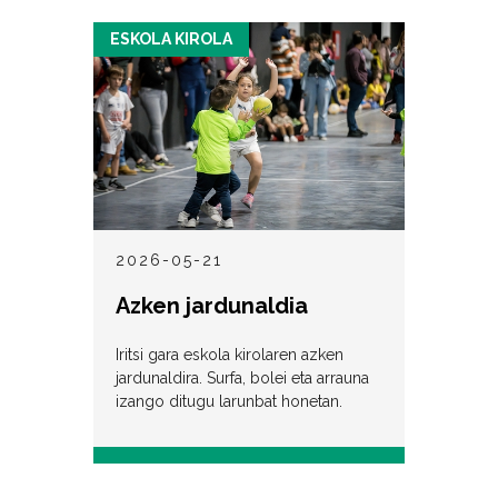
ESKOLA KIROLA
2026-05-21
Azken jardunaldia
Iritsi gara eskola kirolaren azken
jardunaldira. Surfa, bolei eta arrauna
izango ditugu larunbat honetan.