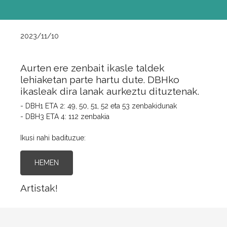
2023/11/10
Aurten ere zenbait ikasle taldek
lehiaketan parte hartu dute. DBHko
ikasleak dira lanak aurkeztu dituztenak.
- DBH1 ETA 2: 49, 50, 51, 52 eta 53 zenbakidunak
- DBH3 ETA 4: 112 zenbakia
Ikusi nahi badituzue:
HEMEN
Artistak!