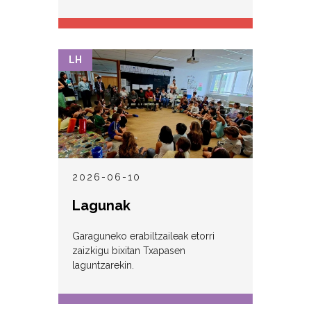
LH
2026-06-10
Lagunak
Garaguneko erabiltzaileak etorri
zaizkigu bixitan Txapasen
laguntzarekin.