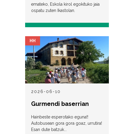
emateko, Eskola kirol egokituko jaia
ospatu zuten Ikastolan.
HH
2026-06-10
Gurmendi baserrian
Hainbeste esperotako eguna!!
Autobusean gora gora goaz, urrutira!
Esan dute batzuk...