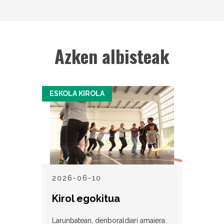
Azken albisteak
ESKOLA KIROLA
2026-06-10
Kirol egokitua
Larunbatean, denboraldiari amaiera