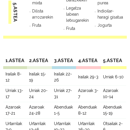
barazkiekin
mixta
purea
5.ASTEA
Legatza
Dilista
Indioilar-
labean
arrozarekin
haragi gisatua
letxugarekin
Fruta
Jogurta
Fruta
1.ASTEA
2.ASTEA
3.ASTEA
4.ASTEA
5.ASTEA
Irailak 8-
Irailak 15-
Irailak 22-
Irailak 29-3
Urriak 6-10
12
19
26
Urriak 13-
Urriak 20-
Urriak 27-
Azaroak 3-
Azaroak
17
24
31
7
10-14
Azaroak
Azaroak
Abenduak
Abenduak
Abenduak
17-21
24-28
1-5
8-12
15-19
Urtarrilak
Urtarrilak
Urtarrilak
Urtarrilak
Otsailak 2-
7-9
12-16
19-23
26-30
6