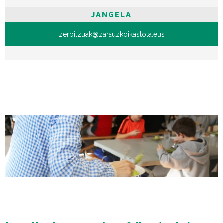
JANGELA
zerbitzuak@zarauzkoikastola.eus