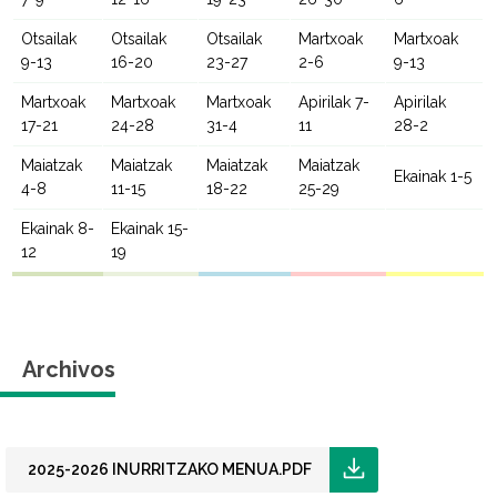
Otsailak
Otsailak
Otsailak
Martxoak
Martxoak
9-13
16-20
23-27
2-6
9-13
Martxoak
Martxoak
Martxoak
Apirilak 7-
Apirilak
17-21
24-28
31-4
11
28-2
Maiatzak
Maiatzak
Maiatzak
Maiatzak
Ekainak 1-5
4-8
11-15
18-22
25-29
Ekainak 8-
Ekainak 15-
12
19
Archivos
2025-2026 INURRITZAKO MENUA.PDF