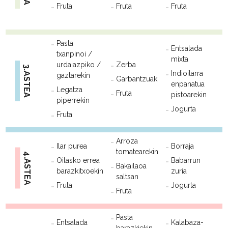
Fruta
Fruta
Fruta
Pasta
Entsalada
txanpinoi /
mixta
urdaiazpiko /
Zerba
3.ASTEA
Indioilarra
gaztarekin
Garbantzuak
enpanatua
Legatza
Fruta
pistoarekin
piperrekin
Jogurta
Fruta
Arroza
Ilar purea
Borraja
tomatearekin
4.ASTEA
Oilasko errea
Babarrun
Bakailaoa
barazkitxoekin
zuria
saltsan
Fruta
Jogurta
Fruta
Pasta
Entsalada
Kalabaza-