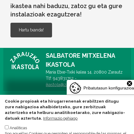
ikastea nahi baduzu, zatoz gu eta gure
instalazioak ezagutzera!
Hartu txanda!
SALBATORE MITXELENA
IKASTOLA
Maria Etxe-Txiki kalea 14, 20800 Zarautz
Tlf: 943831752 -
ikastola@zarauzkoikastola.eus
Pribatutasun konfigurazioa
Cookie propioak eta hirugarrenenak erabiltzen ditugu
zure nabigazioa ahalbidetzeko, gure zerbitzuak
aztertzeko eta helburu analitikoetarako, zure nabigazio-
datuak aztertuta.
Informazio gehiago
Analíticas
Son aquellas Cookies que permiten al responsable de las mismas, el