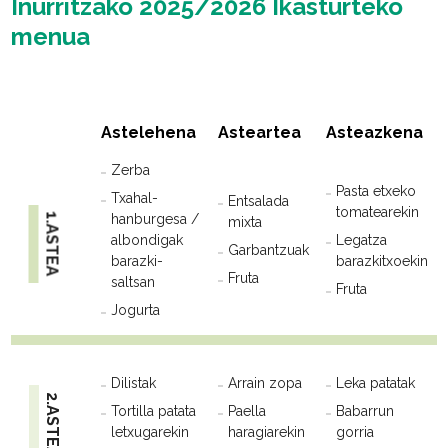
Inurritzako 2025/2026 Ikasturteko
menua
Astelehena
Asteartea
Asteazkena
Zerba
Pasta etxeko
Txahal-
Entsalada
tomatearekin
hanburgesa /
1.ASTEA
mixta
albondigak
Legatza
Garbantzuak
barazki-
barazkitxoekin
Fruta
saltsan
Fruta
Jogurta
Dilistak
Arrain zopa
Leka patatak
2.ASTEA
Tortilla patata
Paella
Babarrun
letxugarekin
haragiarekin
gorria