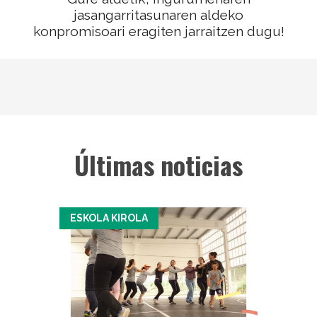
jasangarritasunaren aldeko
konpromisoari eragiten jarraitzen dugu!
Últimas noticias
ESKOLA KIROLA