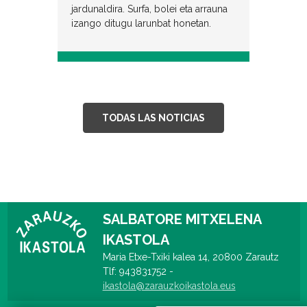
jardunaldira. Surfa, bolei eta arrauna
izango ditugu larunbat honetan.
TODAS LAS NOTICIAS
SALBATORE MITXELENA
IKASTOLA
Maria Etxe-Txiki kalea 14, 20800 Zarautz
Tlf: 943831752 -
ikastola@zarauzkoikastola.eus