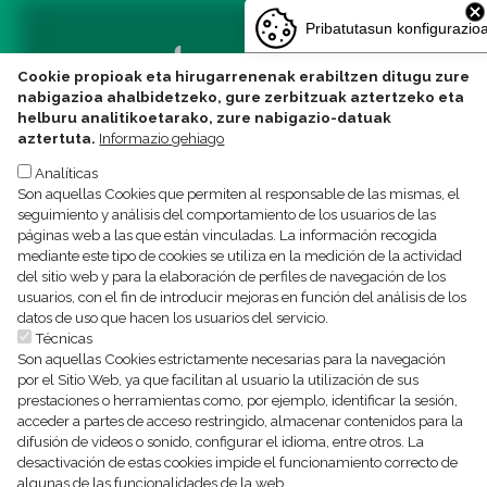
Pribatutasun konfigurazio
Cookie propioak eta hirugarrenenak erabiltzen ditugu zure
nabigazioa ahalbidetzeko, gure zerbitzuak aztertzeko eta
helburu analitikoetarako, zure nabigazio-datuak
aztertuta.
Informazio gehiago
Analíticas
Son aquellas Cookies que permiten al responsable de las mismas, el
Política de privacidad Texto legal
Política de Cookies
seguimiento y análisis del comportamiento de los usuarios de las
páginas web a las que están vinculadas. La información recogida
mediante este tipo de cookies se utiliza en la medición de la actividad
del sitio web y para la elaboración de perfiles de navegación de los
usuarios, con el fin de introducir mejoras en función del análisis de los
datos de uso que hacen los usuarios del servicio.
Técnicas
Son aquellas Cookies estrictamente necesarias para la navegación
por el Sitio Web, ya que facilitan al usuario la utilización de sus
prestaciones o herramientas como, por ejemplo, identificar la sesión,
acceder a partes de acceso restringido, almacenar contenidos para la
difusión de videos o sonido, configurar el idioma, entre otros. La
desactivación de estas cookies impide el funcionamiento correcto de
algunas de las funcionalidades de la web.