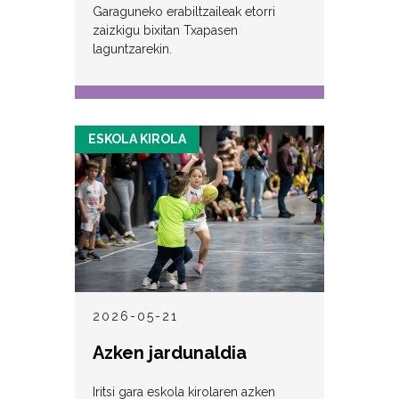
Garaguneko erabiltzaileak etorri
zaizkigu bixitan Txapasen
laguntzarekin.
ESKOLA KIROLA
2026-05-21
Azken jardunaldia
Iritsi gara eskola kirolaren azken