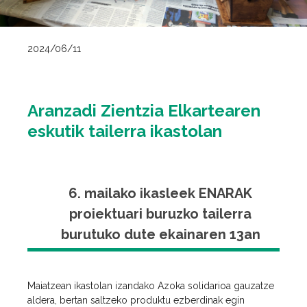
2024/06/11
Aranzadi Zientzia Elkartearen
eskutik tailerra ikastolan
6. mailako ikasleek ENARAK
proiektuari buruzko tailerra
burutuko dute ekainaren 13an
Maiatzean ikastolan izandako Azoka solidarioa gauzatze
aldera, bertan saltzeko produktu ezberdinak egin