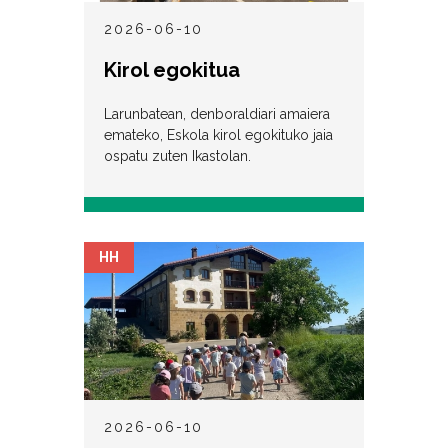
2026-06-10
Kirol egokitua
Larunbatean, denboraldiari amaiera
emateko, Eskola kirol egokituko jaia
ospatu zuten Ikastolan.
HH
2026-06-10