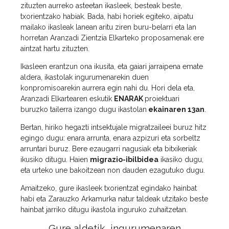
zituzten aurreko asteetan ikasleek, besteak beste,
txorientzako habiak. Bada, habi horiek egiteko, aipatu
mailako ikasleak lanean aritu ziren buru-belarri eta lan
horretan Aranzadi Zientzia Elkarteko proposamenak ere
aintzat hartu zituzten.
Ikasleen erantzun ona ikusita, eta gaiari jarraipena emate
aldera, ikastolak ingurumenarekin duen
konpromisoarekin aurrera egin nahi du. Hori dela eta,
Aranzadi Elkartearen eskutik
ENARAK
proiektuari
buruzko tailerra izango dugu ikastolan
ekainaren 13an
.
Bertan, hiriko hegazti intsektujale migratzaileei buruz hitz
egingo dugu: enara arrunta, enara azpizuri eta sorbeltz
arruntari buruz. Bere ezaugarri nagusiak eta bitxikeriak
ikusiko ditugu. Haien
migrazio-ibilbidea
ikasiko dugu,
eta urteko une bakoitzean non dauden ezagutuko dugu.
Amaitzeko, gure ikasleek txorientzat egindako hainbat
habi eta Zarauzko Arkamurka natur taldeak utzitako beste
hainbat jarriko ditugu ikastola inguruko zuhaitzetan.
Gure aldetik, ingurumenaren