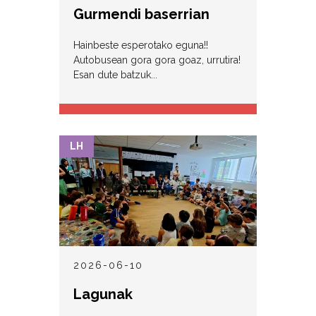
Gurmendi baserrian
Hainbeste esperotako eguna!!
Autobusean gora gora goaz, urrutira!
Esan dute batzuk...
LH
2026-06-10
Lagunak