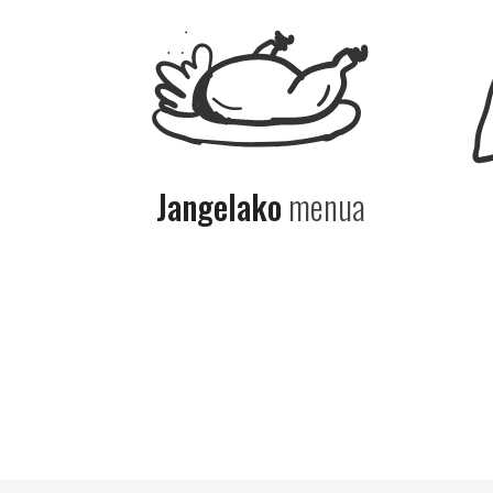
Jangelako
menua