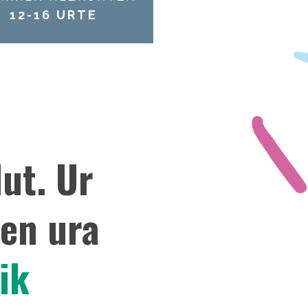
12-16 URTE
ut. Ur
den ura
ik