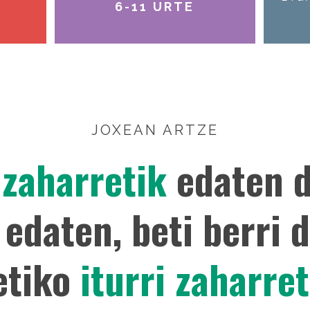
6-11 URTE
JOXEAN ARTZE
 zaharretik
edaten d
 edaten, beti berri 
etiko
iturri zaharret