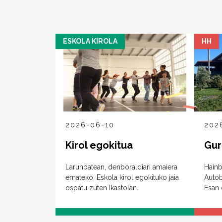
ESKOLA KIROLA
HH
2026-06-10
202
Kirol egokitua
Gur
Larunbatean, denboraldiari amaiera
Hainb
emateko, Eskola kirol egokituko jaia
Autob
ospatu zuten Ikastolan.
Esan 