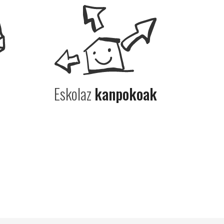
Eskolaz
kanpokoak