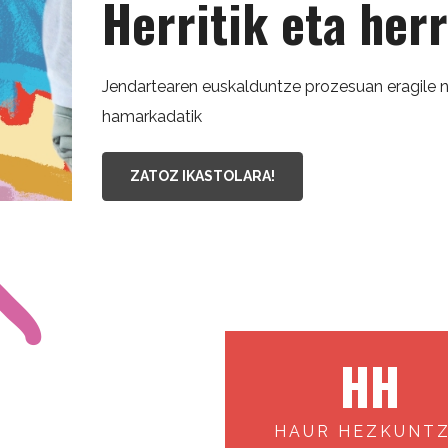
Herritik eta her
Jendartearen euskalduntze prozesuan eragile 
hamarkadatik
ZATOZ IKASTOLARA!
HH
HAUR HEZKUNT