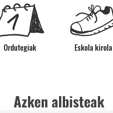
Ordutegiak
Eskola kirola
Azken albisteak