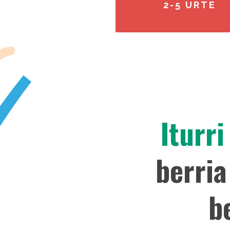
2-5 URTE
Iturri
berria
b