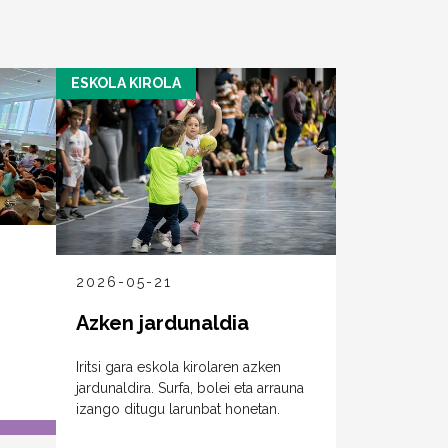
ESKOLA KIROLA
2026-05-21
Azken jardunaldia
i
Iritsi gara eskola kirolaren azken
jardunaldira. Surfa, bolei eta arrauna
izango ditugu larunbat honetan.