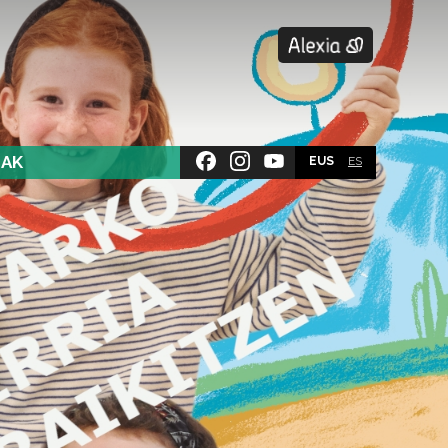
SAK
EUS
ES