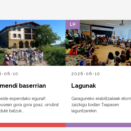
LH
6-06-10
2026-06-10
mendi baserrian
Lagunak
este esperotako eguna!!
Garaguneko erabiltzaileak etorr
usean gora gora goaz, urrutira!
zaizkigu bixitan Txapasen
dute batzuk...
laguntzarekin.