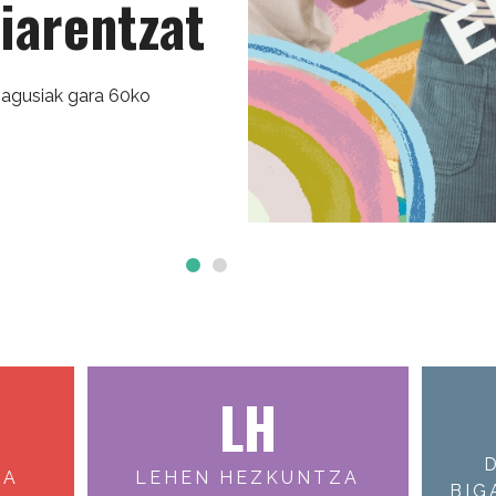
riarentzat
nagusiak gara 60ko
LH
ZA
LEHEN HEZKUNTZA
BIG