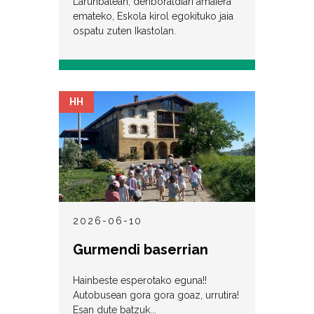
Larunbatean, denboraldiari amaiera
emateko, Eskola kirol egokituko jaia
ospatu zuten Ikastolan.
HH
2026-06-10
Gurmendi baserrian
Hainbeste esperotako eguna!!
Autobusean gora gora goaz, urrutira!
Esan dute batzuk...