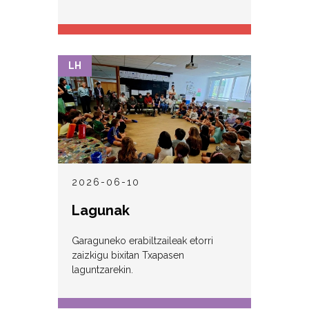
LH
2026-06-10
Lagunak
Garaguneko erabiltzaileak etorri
zaizkigu bixitan Txapasen
laguntzarekin.