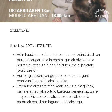
2022/01/11
6-12 HAURREN HEZIKETA
Adin hauetan zertan ari diren haurrak, zeintzuk diren
beren ezaugarri eta interes nagusiak bizitzan eta
horren aurrean zein den helduen lekua, jarrerak,
jokabideak...
Aurren garapenaren gorabeherak ulertu gure
erantzunak egokitu ahal izateko.
Ez daude errezeta magikoak, soluzio magikoak,
baina erantzunak sortu ditzakegu beraien bizitzaren
subjetuak izaten. Sozializatzeko baliabide eta
baloreak eraikitzen lagundu diezaiekegu.