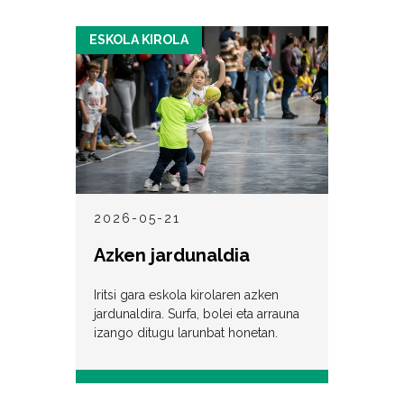
ESKOLA KIROLA
2026-05-21
Azken jardunaldia
Iritsi gara eskola kirolaren azken
jardunaldira. Surfa, bolei eta arrauna
izango ditugu larunbat honetan.