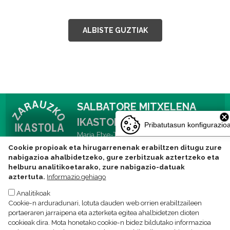
ALBISTE GUZTIAK
SALBATORE MITXELENA
IKASTOLA
Pribatutasun konfigurazio
Maria Etxe-Txiki kalea 14, 20800 Zarautz
Tlf: 943831752 -
Cookie propioak eta hirugarrenenak erabiltzen ditugu zure
ikastola@zarauzkoikastola.eus
nabigazioa ahalbidetzeko, gure zerbitzuak aztertzeko eta
helburu analitikoetarako, zure nabigazio-datuak
aztertuta.
Informazio gehiago
Analitikoak
Pribatutasun politika
Lege oharra
Cookien politika
Cookie-n arduradunari, lotuta dauden web orrien erabiltzaileen
portaeraren jarraipena eta azterketa egitea ahalbidetzen dioten
cookieak dira. Mota honetako cookie-n bidez bildutako informazioa