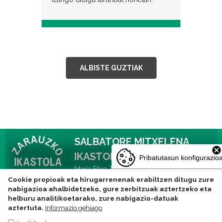
ALBISTE GUZTIAK
SALBATORE MITXELENA
IKASTOLA
Pribatutasun konfigurazio
Maria Etxe-Txiki kalea 14, 20800 Zarautz
Cookie propioak eta hirugarrenenak erabiltzen ditugu zure
Tlf: 943831752 -
nabigazioa ahalbidetzeko, gure zerbitzuak aztertzeko eta
ikastola@zarauzkoikastola.eus
helburu analitikoetarako, zure nabigazio-datuak
aztertuta.
Informazio gehiago