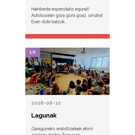
Hainbeste esperotako eguna!!
Autobusean gora gora goaz, urrutira!
Esan dute batzuk...
LH
2026-06-10
Lagunak
Garaguneko erabiltzaileak etorri
zaizkigu bixitan Txapasen