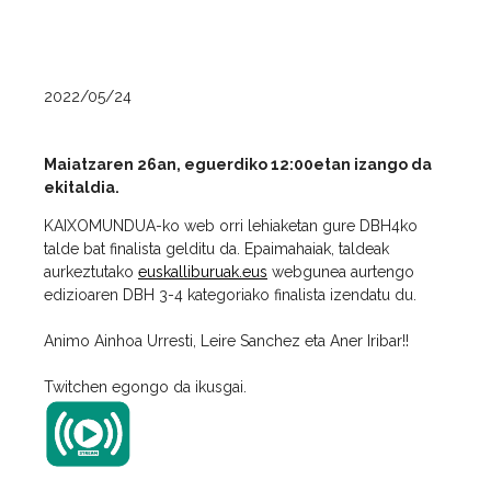
2022/05/24
Maiatzaren 26an, eguerdiko 12:00etan izango da
ekitaldia.
KAIXOMUNDUA-ko web orri lehiaketan gure DBH4ko
talde bat finalista gelditu da. Epaimahaiak, taldeak
aurkeztutako
euskalliburuak.eus
webgunea aurtengo
edizioaren DBH 3-4 kategoriako finalista izendatu du.
Animo Ainhoa Urresti, Leire Sanchez eta Aner Iribar!!
Twitchen egongo da ikusgai.