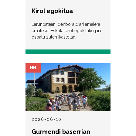
Kirol egokitua
Larunbatean, denboraldiari amaiera
emateko, Eskola kirol egokituko jaia
ospatu zuten Ikastolan.
HH
2026-06-10
Gurmendi baserrian