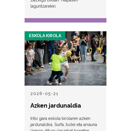
laguntzarekin.
ESKOLA KIROLA
2026-05-21
Azken jardunaldia
Iritsi gara eskola kirolaren azken
jardunaldira. Surfa, bolei eta arrauna
izango ditugu larunbat honetan.