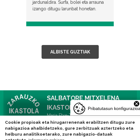
jardunaldira. Surfa, bolei eta arrauna
izango ditugu larunbat honetan.
ALBISTE GUZTIAK
SALBATORE MITXELENA
IKASTOLA
Pribatutasun konfigurazio
Maria Etxe-Txiki kalea 14, 20800 Zarautz
Tlf: 943831752 -
Cookie propioak eta hirugarrenenak erabiltzen ditugu zure
nabigazioa ahalbidetzeko, gure zerbitzuak aztertzeko eta
ikastola@zarauzkoikastola.eus
helburu analitikoetarako, zure nabigazio-datuak
aztertuta.
Informazio gehiago