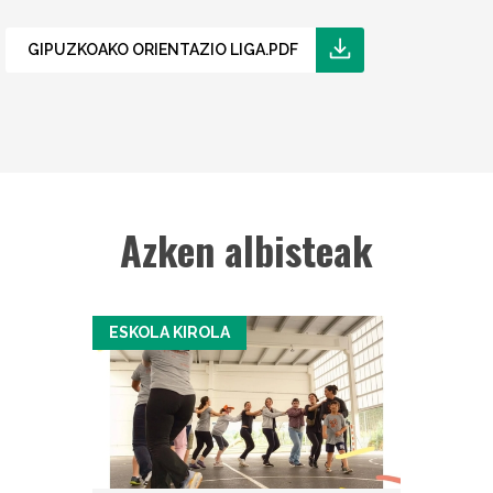
GIPUZKOAKO ORIENTAZIO LIGA.PDF
Azken albisteak
ESKOLA KIROLA