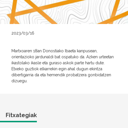
2023/03/16
Martxoaren 18an Donostiako Ibaeta kanpusean,
orientazioko jardunaldi bat ospatuko da. Azken urteetan
ikastolako ikasle eta guraso askok parte hartu dute.
Etxeko guztiok elkarrekin egin ahal dugun ekintza
dibertigarria da eta hemendik probatzera gonbidatzen
dizuegu.
Fitxategiak