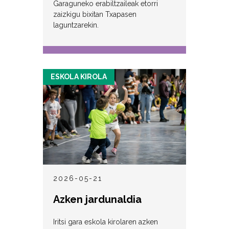
Garaguneko erabiltzaileak etorri
zaizkigu bixitan Txapasen
laguntzarekin.
ESKOLA KIROLA
2026-05-21
Azken jardunaldia
Iritsi gara eskola kirolaren azken