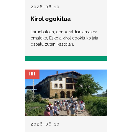
2026-06-10
Kirol egokitua
Larunbatean, denboraldiari amaiera
emateko, Eskola kirol egokituko jaia
ospatu zuten Ikastolan.
HH
2026-06-10