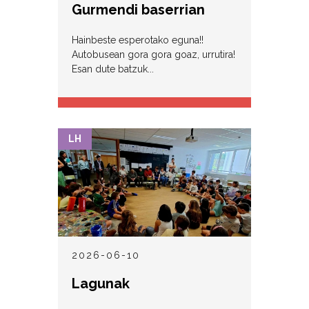
Gurmendi baserrian
Hainbeste esperotako eguna!!
Autobusean gora gora goaz, urrutira!
Esan dute batzuk...
LH
2026-06-10
Lagunak