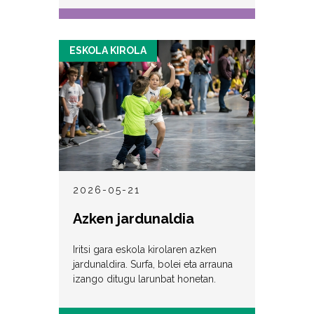
ESKOLA KIROLA
2026-05-21
Azken jardunaldia
Iritsi gara eskola kirolaren azken
jardunaldira. Surfa, bolei eta arrauna
izango ditugu larunbat honetan.