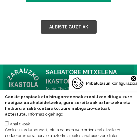
ALBISTE GUZTIAK
SALBATORE MITXELENA
IKASTOLA
Pribatutasun konfigurazio
Maria Etxe-Txiki kalea 14, 20800 Zarautz
Tlf: 943831752 -
Cookie propioak eta hirugarrenenak erabiltzen ditugu zure
ikastola@zarauzkoikastola.eus
nabigazioa ahalbidetzeko, gure zerbitzuak aztertzeko eta
helburu analitikoetarako, zure nabigazio-datuak
aztertuta.
Informazio gehiago
Analitikoak
Pribatutasun politika
Lege oharra
Cookien politika
Cookie-n arduradunari, lotuta dauden web orrien erabiltzaileen
portaeraren jarraipena eta azterketa egitea ahalbidetzen dioten