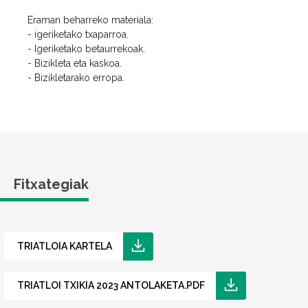
Eraman beharreko materiala:
- igeriketako txaparroa.
- Igeriketako betaurrekoak.
- Bizikleta eta kaskoa.
- Bizikletarako erropa.
Fitxategiak
TRIATLOIA KARTELA
TRIATLOI TXIKIA 2023 ANTOLAKETA.PDF