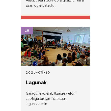
Autobusean gora gora goaz, urrutira!
Esan dute batzuk...
LH
2026-06-10
Lagunak
Garaguneko erabiltzaileak etorri
zaizkigu bixitan Txapasen
laguntzarekin.