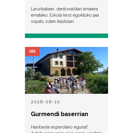
Larunbatean, denboraldiari amaiera
emateko, Eskola kirol egokituko jaia
ospatu zuten Ikastolan.
HH
2026-06-10
Gurmendi baserrian
Hainbeste esperotako eguna!!