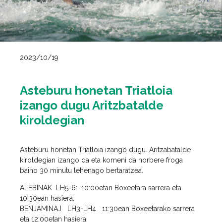
2023/10/19
Asteburu honetan Triatloia
izango dugu Aritzbatalde
kiroldegian
Asteburu honetan Triatloia izango dugu. Aritzabatalde
kiroldegian izango da eta komeni da norbere froga
baino 30 minutu lehenago bertaratzea.
ALEBINAK LH5-6: 10:00etan Boxeetara sarrera eta
10:30ean hasiera.
BENJAMINAJ LH3-LH4 11:30ean Boxeetarako sarrera
eta 12:00etan hasiera.