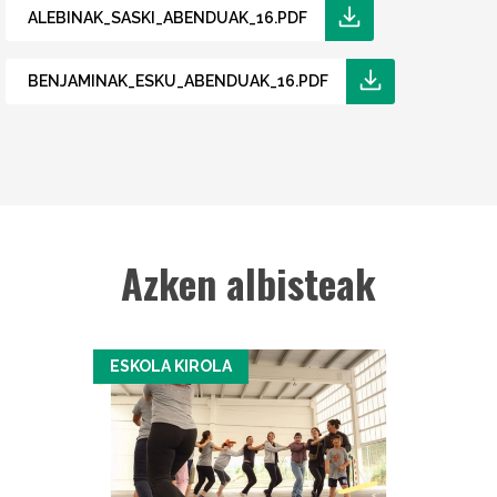
ALEBINAK_SASKI_ABENDUAK_16.PDF
BENJAMINAK_ESKU_ABENDUAK_16.PDF
Azken albisteak
ESKOLA KIROLA