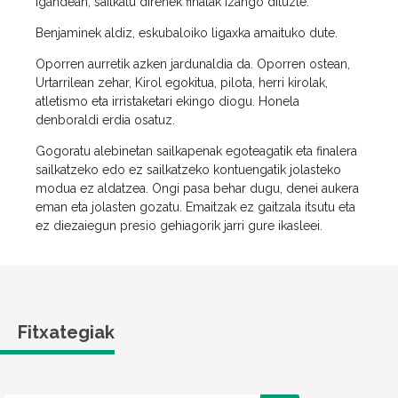
igandean, sailkatu direnek finalak izango dituzte.
Benjaminek aldiz, eskubaloiko ligaxka amaituko dute.
Oporren aurretik azken jardunaldia da. Oporren ostean,
Urtarrilean zehar, Kirol egokitua, pilota, herri kirolak,
atletismo eta irristaketari ekingo diogu. Honela
denboraldi erdia osatuz.
Gogoratu alebinetan sailkapenak egoteagatik eta finalera
sailkatzeko edo ez sailkatzeko kontuengatik jolasteko
modua ez aldatzea. Ongi pasa behar dugu, denei aukera
eman eta jolasten gozatu. Emaitzak ez gaitzala itsutu eta
ez diezaiegun presio gehiagorik jarri gure ikasleei.
Fitxategiak