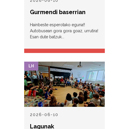
2026-06-10
Gurmendi baserrian
Hainbeste esperotako eguna!!
Autobusean gora gora goaz, urrutira!
Esan dute batzuk...
LH
2026-06-10
Lagunak