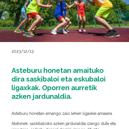
2023/12/13
Asteburu honetan amaituko
dira saskibaloi eta eskubaloi
ligaxkak. Oporren aurretik
azken jardunaldia.
Asteburu honetan emango zaio lehen ligaxkei amaiera.
Alebinek, saskibaloiko azken jardunaldia izango dute eta