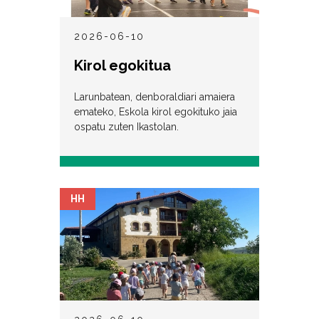
2026-06-10
Kirol egokitua
Larunbatean, denboraldiari amaiera
emateko, Eskola kirol egokituko jaia
ospatu zuten Ikastolan.
HH