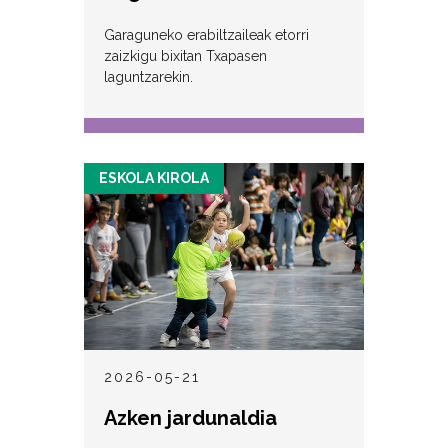
Garaguneko erabiltzaileak etorri
zaizkigu bixitan Txapasen
laguntzarekin.
ESKOLA KIROLA
2026-05-21
Azken jardunaldia