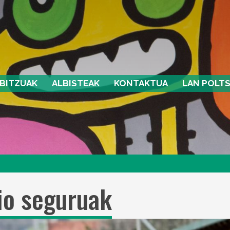
BITZUAK
ALBISTEAK
KONTAKTUA
LAN POLT
io seguruak