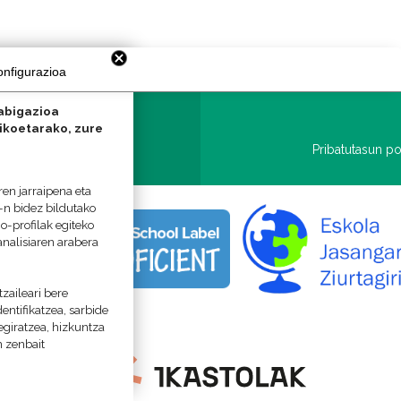
onfigurazioa
XELENA
nabigazioa
tikoetarako, zure
, 20800 Zarautz
Pribatutasun p
@zarauzkoikastola.eus
ren jarraipena eta
-n bidez bildutako
o-profilak egiteko
analisiaren arabera
zaileari bere
dentifikatzea, sarbide
egiratzea, hizkuntza
n zenbait