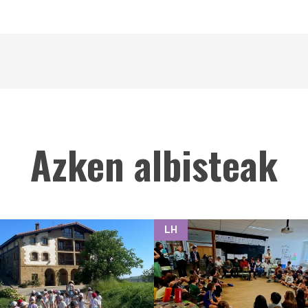
Azken albisteak
LH