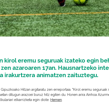
n kirol eremu seguruak izateko egin be
 zen azaroaren 17an. Hausnartzeko inte
ta irakurtzera animatzen zaituztegu.
 Gipuzkoako Hitzan argitaratu zen erreportaia. "Kirol eremu seguruak
uetan ditugun arazoei buruz hitz egiten du. Honen arira Ainhoa Azur
lkulariari elkarrizketa egin diote.
Hemen
.