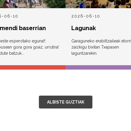
6-06-10
2026-06-10
mendi baserrian
Lagunak
este esperotako eguna!!
Garaguneko erabiltzaileak etorr
usean gora gora goaz, urrutira!
zaizkigu bixitan Txapasen
dute batzuk...
laguntzarekin.
ALBISTE GUZTIAK