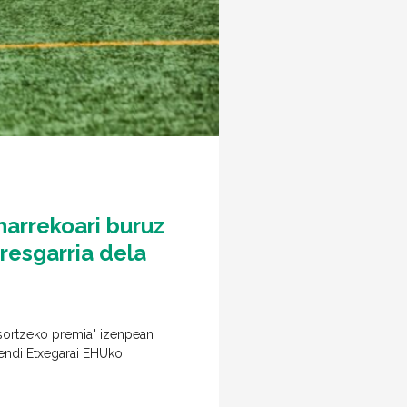
harrekoari buruz
resgarria dela
 sortzeko premia" izenpean
mendi Etxegarai EHUko