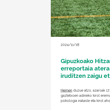
2024/11/18
Gipuzkoako Hitza
erreportaia atera
iruditzen zaigu e
Hemen
duzue atzo, azaroak 17,
gaztetxoen adineko kirol erem
psikologia irakasle eta kirol aho