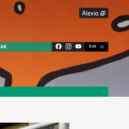
SAK
EUS
ES