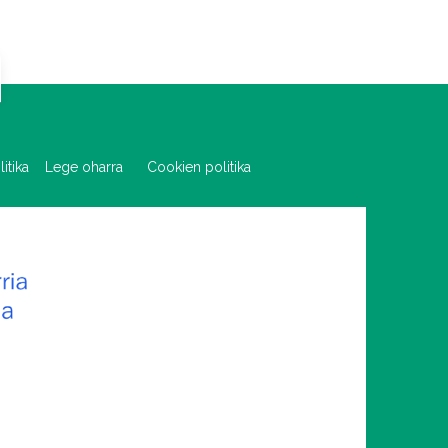
olitika
Lege oharra
Cookien politika