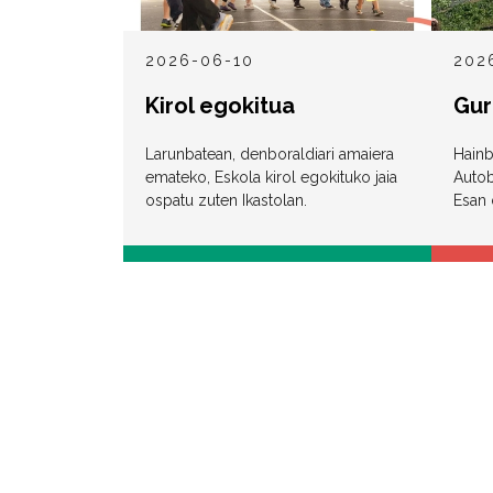
2026-06-10
202
Kirol egokitua
Gur
Larunbatean, denboraldiari amaiera
Hainb
emateko, Eskola kirol egokituko jaia
Autob
ospatu zuten Ikastolan.
Esan 