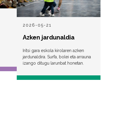
2026-05-21
Azken jardunaldia
i
Iritsi gara eskola kirolaren azken
jardunaldira. Surfa, bolei eta arrauna
izango ditugu larunbat honetan.