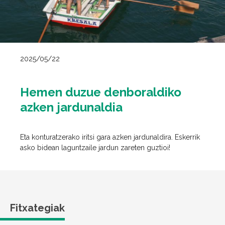
2025/05/22
Hemen duzue denboraldiko
azken jardunaldia
Eta konturatzerako iritsi gara azken jardunaldira. Eskerrik
asko bidean laguntzaile jardun zareten guztioi!
Fitxategiak