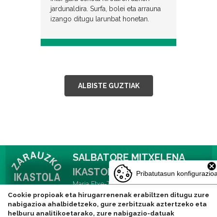
jardunaldira. Surfa, bolei eta arrauna
izango ditugu larunbat honetan.
ALBISTE GUZTIAK
SALBATORE MITXELENA
IKASTOLA
Pribatutasun konfigurazio
Maria Etxe-Txiki kalea 14, 20800 Zarautz
Tlf: 943831752 -
Cookie propioak eta hirugarrenenak erabiltzen ditugu zure
nabigazioa ahalbidetzeko, gure zerbitzuak aztertzeko eta
ikastola@zarauzkoikastola.eus
helburu analitikoetarako, zure nabigazio-datuak