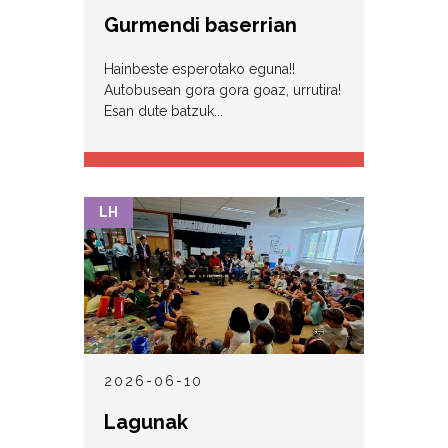
Gurmendi baserrian
Hainbeste esperotako eguna!!
Autobusean gora gora goaz, urrutira!
Esan dute batzuk...
LH
2026-06-10
Lagunak