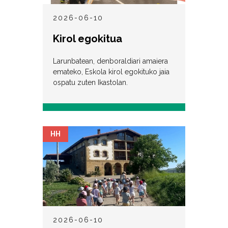
2026-06-10
Kirol egokitua
Larunbatean, denboraldiari amaiera
emateko, Eskola kirol egokituko jaia
ospatu zuten Ikastolan.
HH
2026-06-10