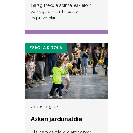
Garaguneko erabiltzaileak etorri
zaizkigu bixitan Txapasen
laguntzarekin.
ESKOLA KIROLA
2026-05-21
Azken jardunaldia
Iritsi gara eskola kirolaren azken