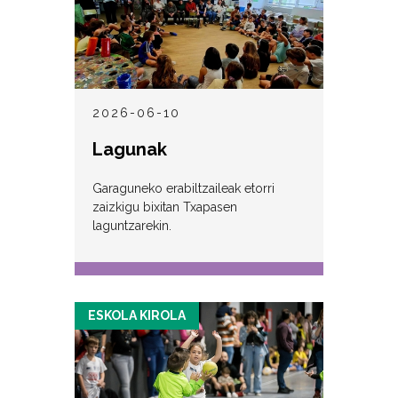
2026-06-10
Lagunak
Garaguneko erabiltzaileak etorri
zaizkigu bixitan Txapasen
laguntzarekin.
ESKOLA KIROLA