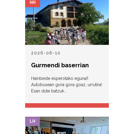
HH
2026-06-10
Gurmendi baserrian
Hainbeste esperotako eguna!!
Autobusean gora gora goaz, urrutira!
Esan dute batzuk...
LH