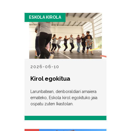
ESKOLA KIROLA
2026-06-10
Kirol egokitua
Larunbatean, denboraldiari amaiera
emateko, Eskola kirol egokituko jaia
ospatu zuten Ikastolan.