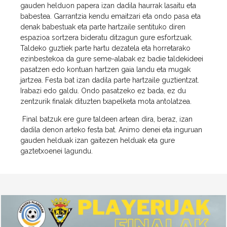
gauden helduon papera izan dadila haurrak lasaitu eta
babestea. Garrantzia kendu emaitzari eta ondo pasa eta
denak babestuak eta parte hartzaile sentituko diren
espazioa sortzera bideratu ditzagun gure esfortzuak.
Taldeko guztiek parte hartu dezatela eta horretarako
ezinbestekoa da gure seme-alabak ez badie taldekideei
pasatzen edo kontuan hartzen gaia landu eta mugak
jartzea. Festa bat izan dadila parte hartzaile guztientzat.
Irabazi edo galdu. Ondo pasatzeko ez bada, ez du
zentzurik finalak dituzten txapelketa mota antolatzea.
Final batzuk ere gure taldeen artean dira, beraz, izan
dadila denon arteko festa bat. Animo denei eta inguruan
gauden helduak izan gaitezen helduak eta gure
gaztetxoenei lagundu.