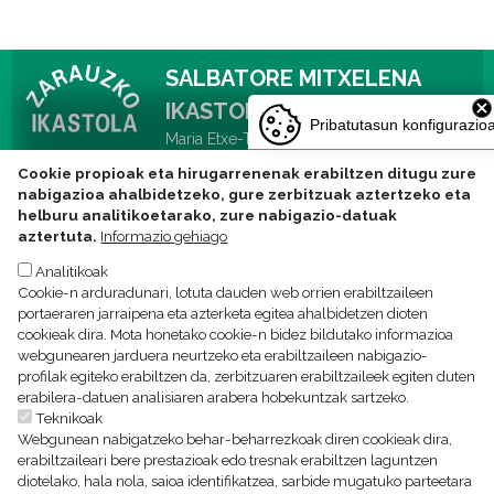
SALBATORE MITXELENA
IKASTOLA
Pribatutasun konfigurazio
Maria Etxe-Txiki kalea 14, 20800 Zarautz
Tlf: 943831752 -
Cookie propioak eta hirugarrenenak erabiltzen ditugu zure
ikastola@zarauzkoikastola.eus
nabigazioa ahalbidetzeko, gure zerbitzuak aztertzeko eta
helburu analitikoetarako, zure nabigazio-datuak
aztertuta.
Informazio gehiago
Analitikoak
Pribatutasun politika
Lege oharra
Cookien politika
Cookie-n arduradunari, lotuta dauden web orrien erabiltzaileen
portaeraren jarraipena eta azterketa egitea ahalbidetzen dioten
cookieak dira. Mota honetako cookie-n bidez bildutako informazioa
webgunearen jarduera neurtzeko eta erabiltzaileen nabigazio-
profilak egiteko erabiltzen da, zerbitzuaren erabiltzaileek egiten duten
erabilera-datuen analisiaren arabera hobekuntzak sartzeko.
Teknikoak
Webgunean nabigatzeko behar-beharrezkoak diren cookieak dira,
erabiltzaileari bere prestazioak edo tresnak erabiltzen laguntzen
diotelako, hala nola, saioa identifikatzea, sarbide mugatuko parteetara