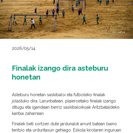
2026/05/14
Finalak izango dira asteburu
honetan
Asteburu honetan saskibaloi eta futboleko finalak
jolastuko dira. Larunbatean, plaieroetako finalak izango
ditugu eta igandean berriz saskibaloikoak Aritzbataldeko
kantxa zaharrean.
Finalek beti sortzen dute jardunaldi arrunt batean baino
tentsio eta urduritasun gehiago. Eskola kirolaren inguruan