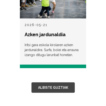
2026-05-21
Azken jardunaldia
Iritsi gara eskola kirolaren azken
jardunaldira. Surfa, bolei eta arrauna
izango ditugu larunbat honetan.
ALBISTE GUZTIAK