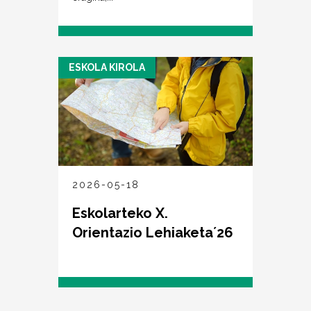
ESKOLA KIROLA
2026-05-18
Eskolarteko X.
Orientazio Lehiaketa´26