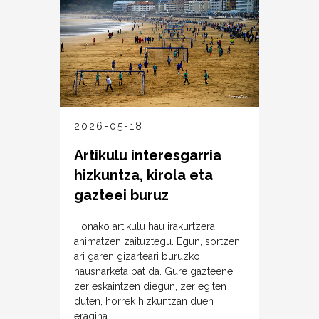
2026-05-18
Artikulu interesgarria
hizkuntza, kirola eta
gazteei buruz
Honako artikulu hau irakurtzera
animatzen zaituztegu. Egun, sortzen
ari garen gizarteari buruzko
hausnarketa bat da. Gure gazteenei
zer eskaintzen diegun, zer egiten
duten, horrek hizkuntzan duen
eragina,...