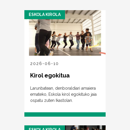
ESKOLA KIROLA
2026-06-10
Kirol egokitua
Larunbatean, denboraldiari amaiera
emateko, Eskola kirol egokituko jaia
ospatu zuten Ikastolan.
ESKOLA KIROLA