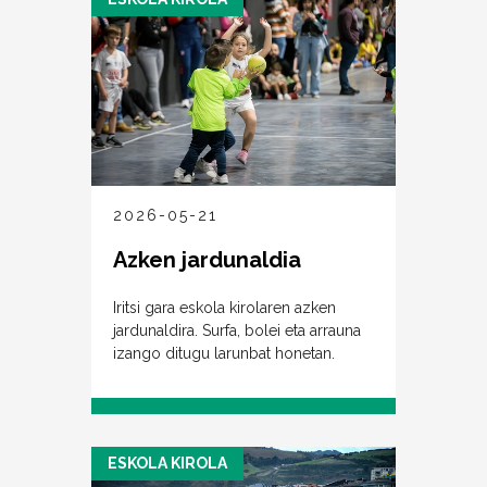
2026-05-21
Azken jardunaldia
Iritsi gara eskola kirolaren azken
jardunaldira. Surfa, bolei eta arrauna
izango ditugu larunbat honetan.
ESKOLA KIROLA