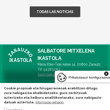
TODAS LAS NOTICIAS
SALBATORE MITXELENA
IKASTOLA
Maria Etxe-Txiki kalea 14, 20800 Zarautz
Tlf: 943831752 -
ikastola@zarauzkoikastola.eus
Pribatutasun konfigurazioa
Cookie propioak eta hirugarrenenak erabiltzen ditugu
zure nabigazioa ahalbidetzeko, gure zerbitzuak
aztertzeko eta helburu analitikoetarako, zure nabigazio-
datuak aztertuta.
Informazio gehiago
Analíticas