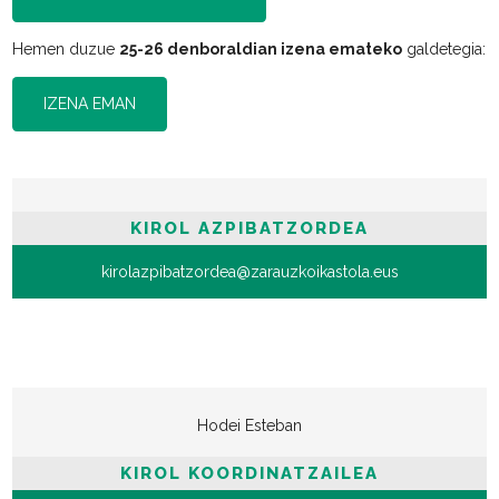
Hemen duzue
25-26 denboraldian izena emateko
galdetegia:
IZENA EMAN
KIROL AZPIBATZORDEA
kirolazpibatzordea@zarauzkoikastola.eus
Hodei Esteban
KIROL KOORDINATZAILEA